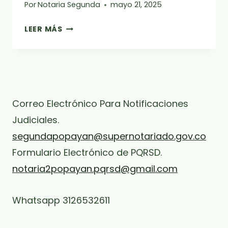
Por
Notaria Segunda
mayo 21, 2025
EDICTOS
LEER MÁS
MATRIMONIOS
Correo Electrónico Para Notificaciones
Judiciales.
segundapopayan@supernotariado.gov.co
Formulario Electrónico de PQRSD.
notaria2popayan.pqrsd@gmail.com
Whatsapp 3126532611